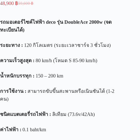
48,900
฿
59,600
฿
รถมอเตอร์ไซค์ไฟฟ้า
deco
รุ่น
DoubleAce
2
000w (
จด
ทะเบียนได้
)
ระยะทาง
:
120 กิโลเมตร (ระยะเวลาชาร์จ 3 ชั่วโมง)
ความเร็วสูงสุด
:
80 km/h (โหมด S 85-90 km/h)
น้ำหนักบรรทุก
:
150 – 200 km
การใช้งาน
:
สามารถขับขึ้นสะพานหรือเนินชันได้ (1-2
คน)
ชนิดแบตเตอรี่รถไฟฟ้า
:
ลิเทียม (73.6v/42Ah)
ค่าไฟฟ้า
:
0.1 baht/km