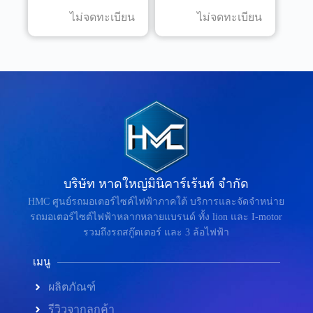
ไม่จดทะเบียน
ไม่จดทะเบียน
บริษัท หาดใหญ่มินิคาร์เร้นท์ จำกัด
HMC ศูนย์รถมอเตอร์ไซค์ไฟฟ้าภาคใต้ บริการและจัดจำหน่าย
รถมอเตอร์ไซต์ไฟฟ้าหลากหลายแบรนด์ ทั้ง lion และ I-motor
รวมถึงรถสกู๊ตเตอร์ และ 3 ล้อไฟฟ้า
เมนู
ผลิตภัณฑ์
รีวิวจากลูกค้า