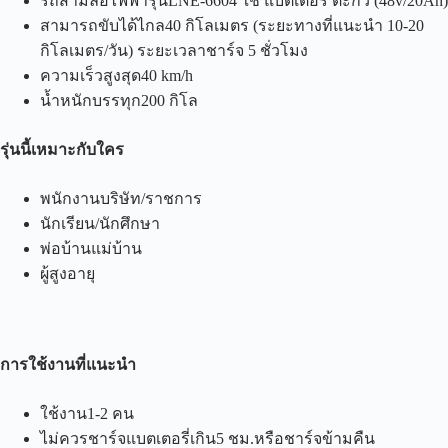
รถสามล้อไฟฟ้ารุ่นLNE-6604 ใช้ แบตเตอรี่ ตะกั่ว (48v/20Ah)
สามารถขับได้ไกล40 กิโลเมตร (ระยะทางที่แนะนำ 10-20
กิโลเมตร/วัน) ระยะเวลาชาร์จ 5 ชั่วโมง
ความเร็วสูงสุด40 km/h
น้ำหนักบรรทุก200 กิโล
รุ่นนี้เหมาะกับใคร
พนักงานบริษัท/ราชการ
นักเรียน/นักศึกษา
พ่อบ้านแม่บ้าน
ผู้สูงอายุ
การใช้งานที่แนะนำ
ใช้งาน1-2 คน
ไม่ควรชาร์จแบตเตอรี่เกิน5 ชม.หรือชาร์จข้ามคืน