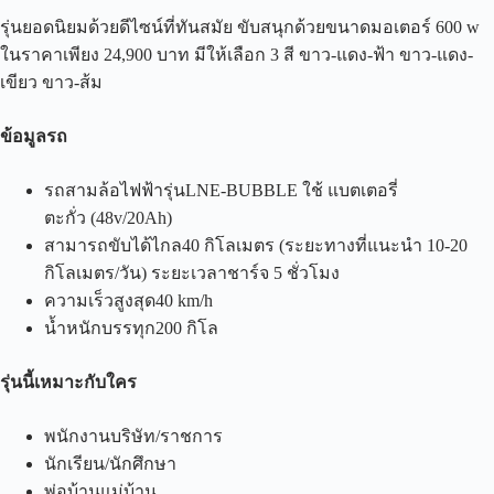
รุ่นยอดนิยมด้วยดีไซน์ที่ทันสมัย ขับสนุกด้วยขนาดมอเตอร์ 600 w
ในราคาเพียง 24,900 บาท มีให้เลือก 3 สี ขาว-แดง-ฟ้า ขาว-แดง-
เขียว ขาว-ส้ม
ข้อมูลรถ
รถสามล้อไฟฟ้ารุ่นLNE-BUBBLE ใช้ แบตเตอรี่
ตะกั่ว (48v/20Ah)
สามารถขับได้ไกล40 กิโลเมตร (ระยะทางที่แนะนำ 10-20
กิโลเมตร/วัน) ระยะเวลาชาร์จ 5 ชั่วโมง
ความเร็วสูงสุด40 km/h
น้ำหนักบรรทุก200 กิโล
รุ่นนี้เหมาะกับใคร
พนักงานบริษัท/ราชการ
นักเรียน/นักศึกษา
พ่อบ้านแม่บ้าน