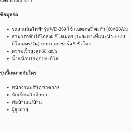
แดง น้ำเงิน ขาว
ข้อมูลรถ
รถสามล้อไฟฟ้ารุ่นWD-369 ใช้ แบตเตอรี่ ตะกั่ว (60v/20Ah)
สามารถขับได้ไกล60 กิโลเมตร (ระยะทางที่แนะนำ 30-40
กิโลเมตร/วัน) ระยะเวลาชาร์จ 5 ชั่วโมง
ความเร็วสูงสุด60 km/h
น้ำหนักบรรทุก150 กิโล
รุ่นนี้เหมาะกับใคร
พนักงานบริษัท/ราชการ
นักเรียน/นักศึกษา
พ่อบ้านแม่บ้าน
ผู้สูงอายุ