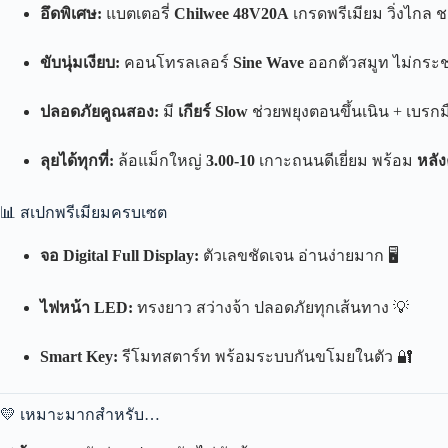
อึดพิเศษ:
แบตเตอรี่
Chilwee 48V20A
เกรดพรีเมียม วิ่งไกล ชาร
ขับนุ่มเงียบ:
คอนโทรลเลอร์
Sine Wave
ออกตัวสมูท ไม่กระช
ปลอดภัยคูณสอง:
มี
เกียร์ Slow
ช่วยพยุงตอนขึ้นเนิน + เบรกมือ
ลุยได้ทุกที่:
ล้อแม็กใหญ่
3.00-10
เกาะถนนดีเยี่ยม พร้อม
หลั
📊 สเปกพรีเมียมครบเซต
จอ Digital Full Display:
ตัวเลขชัดเจน อ่านง่ายมาก 🖥️
ไฟหน้า LED:
ทรงยาว สว่างจ้า ปลอดภัยทุกเส้นทาง 💡
Smart Key:
รีโมทสตาร์ท พร้อมระบบกันขโมยในตัว 🔐
💛 เหมาะมากสำหรับ…