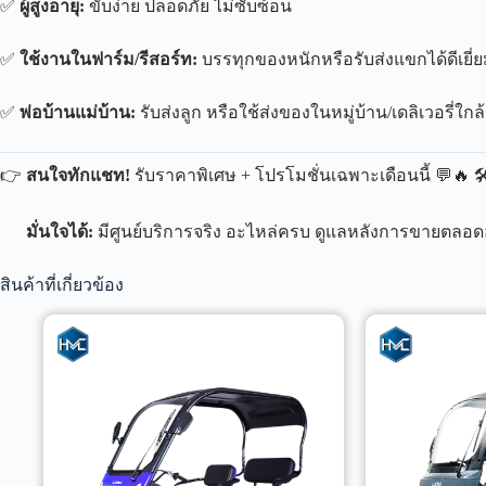
✅
ผู้สูงอายุ:
ขับง่าย ปลอดภัย ไม่ซับซ้อน
✅
ใช้งานในฟาร์ม/รีสอร์ท:
บรรทุกของหนักหรือรับส่งแขกได้ดีเยี่
✅
พ่อบ้านแม่บ้าน:
รับส่งลูก หรือใช้ส่งของในหมู่บ้าน/เดลิเวอรี่ใกล
👉
สนใจทักแชท!
รับราคาพิเศษ + โปรโมชั่นเฉพาะเดือนนี้ 💬🔥 🛠
มั่นใจได้:
มีศูนย์บริการจริง อะไหล่ครบ ดูแลหลังการขายตลอด
สินค้าที่เกี่ยวข้อง