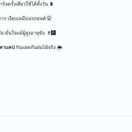
์จครั้งเดียวใช้ได้ทั้งวัน 🔋
าก เงียบเหมือนรถยนต์ 🤫
 มั่นใจแม้ผู้สูงอายุขับ 👴🅿️
งคาแคป
กันแดดกันฝนได้จริง 🌦️