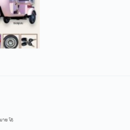
สบาย 🚀