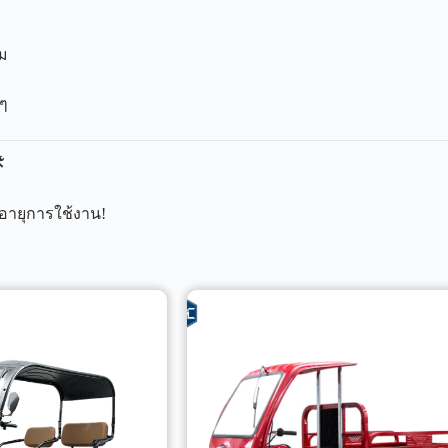
ยม
้ๆ
️
อายุการใช้งาน!