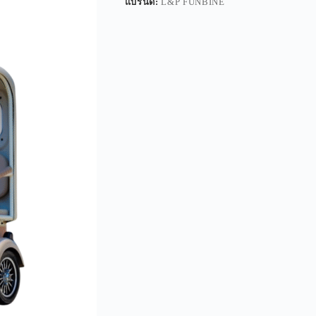
แบรนด์:
L&P FUNBINE